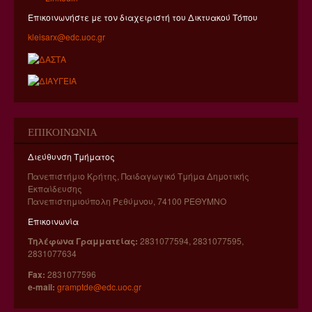
Επικοινωνήστε με τον διαχειριστή του Δικτυακού Τόπου
Ηλεκτρονική Υποστήριξη Μαθημάτων του Ε.Δ.Θ.Ε.
kleisarx@edc.uoc.gr
ΔΙΑΔΙΚΤΥΑΚΟ ΥΛΙΚΟ Α' ΤΟΜΕΑ
ΔΙΑΔΙΚΤΥΑΚΟ ΥΛΙΚΟ Β' ΤΟΜΕΑ
ΔΙΑΔΙΚΤΥΑΚΟ ΥΛΙΚΟ Γ' ΤΟΜΕΑ
ΔΙΑΔΙΚΤΥΑΚΟ ΥΛΙΚΟ Δ' ΤΟΜΕΑ
ΕΠΙΚΟΙΝΩΝΊΑ
ΣΥΝΕΡΓΑΣΙΑ ΜΕ ΕΚΠΑΙΔΕΥΤΙΚΗ ΚΟΙΝΟΤΗΤΑ
Διεύθυνση Τμήματος
ΔΙΕΥΡΥΜΕΝΗ ΠΡΑΚΤΙΚΗ ΆΣΚΗΣΗ ΣΤΗΝ ΥΠΟΣΤΗΡΙΞΗ
ΕΥΑΛΩΤΩΝ ΟΜΑΔΩΝ
Πανεπιστήμιο Κρήτης, Παιδαγωγικό Τμήμα Δημοτικής
Εκπαίδευσης
ΔΙΔΑΣΚΑΛΕΙΟ
Πανεπιστημιούπολη Ρεθύμνου, 74100 ΡΕΘYΜΝΟ
ΚΑΤΑΤΑΚΤΗΡΙΕΣ ΕΞΕΤΑΣΕΙΣ
Επικοινωνία
Τηλέφωνα Γραμματείας:
2831077594, 2831077595,
ΕΡΓΑΣΤΗΡΙΑ
2831077634
Fax:
2831077596
ΚΕΝΤΡΟ ΜΕΛΕΤΗΣ ΚΑΙ EΡΕΥΝΑΣ ΤΗΣ ΙΣΤΟΡΙΑΣ ΤΗΣ
e-mail:
gramptde@edc.uoc.gr
ΕΚΠΑΙΔΕΥΣΗΣ ΚΑΙ ΤΟΥ ΔΙΔΑΣΚΑΛΙΚΟΥ
ΕΠΑΓΓΕΛΜΑΤΟΣ