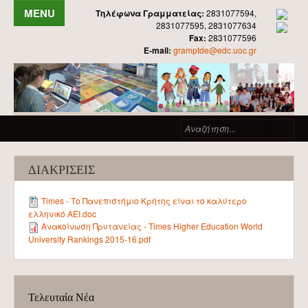
Παράκαμψη προς το κυρίως περιεχόμενο
Τηλέφωνα Γραμματείας:
2831077594,
2831077595, 2831077634
Fax:
2831077596
ΑΡΧΙΚΗ
E-mail:
gramptde@edc.uoc.gr
ΤΟ ΤΜΗΜΑ
ΙΣΤΟΡΙΚΟ
Φόρμα αναζήτησης
Αν
ΟΡΓΑΝΩΣΗ - ΔΙΟΙΚΗΣΗ
ΠΡΟΕΔΡΟΣ
ΔΙΑΚΡΙΣΕΙΣ
ΤΟΜΕΙΣ
ΠΡΟΣΩΠΙΚΟ ΤΟΜΕΩΝ
Times - Το Πανεπιστήμιο Κρήτης είναι το καλύτερο
ελληνικό ΑΕΙ.doc
ΓΡΑΜΜΑΤΕΙΑ
Ανακοίνωση Πρυτανείας - Times Higher Education World
University Rankings 2015-16.pdf
ΕΝΤΥΠΑ
ΕΓΓΡΑΦΕΣ ΦΟΙΤΗΤΩΝ
ΕΠΙΤΡΟΠΕΣ
Τελευταία Νέα