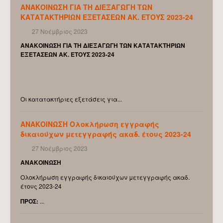
ΣΥΝΕΛΕΥΣΕΙΣ
ΑΝΑΚΟΙΝΩΣΗ ΓΙΑ ΤΗ ΔΙΕΞΑΓΩΓΗ ΤΩΝ
ΚΑΤΑΤΑΚΤΗΡΙΩΝ ΕΞΕΤΑΣΕΩΝ ΑΚ. ΕΤΟΥΣ 2023-24
ΕΚΛΟΓΕΣ ΔΕΠ
27 Νοέμβριος 2023
ΧΩΡΟΙ - ΕΓΚΑΤΑΣΤΑΣΕΙΣ - ΥΠΟΔΟΜΕΣ
ΑΝΑΚΟΙΝΩΣΗ ΓΙΑ ΤΗ ΔΙΕΞΑΓΩΓΗ ΤΩΝ ΚΑΤΑΤΑΚΤΗΡΙΩΝ
Η ΖΩΗ ΣΤΟ ΠΤΔΕ
ΕΞΕΤΑΣΕΩΝ ΑΚ. ΕΤΟΥΣ 2023-24
ΔΡΑΣΤΗΡΙΟΤΗΤΕΣ ΣΤΟ ΠΚ
ΦΟΙΤΗΤΙΚΟΙ ΣΥΛΛΟΓΟΙ
Οι κατατακτήριες εξετάσεις για...
ΣΥΛΛΟΓΟΣ ΠΡΟΠΤΥΧΙΑΚΩΝ ΦΟΙΤΗΤΩΝ
ΣΥΛΛΟΓΟΣ ΜΕΤΑΠΤΥΧΙΑΚΩΝ ΦΟΙΤΗΤΩΝ
ΑΝΑΚΟΙΝΩΣΗ Ολοκλήρωση εγγραφής
ΠΟΛΙΤΙΣΤΙΚΕΣ ΟΜΑΔΕΣ
δικαιούχων μετεγγραφής ακαδ. έτους 2023-24
27 Νοέμβριος 2023
Η ΠΟΛΗ ΤΟΥ ΡΕΘΥΜΝΟΥ
ΑΝΑΚΟΙΝΩΣΗ
ΠΡΟΣΒΑΣΗ - ΜΕΤΑΚΙΝΗΣΗ
Ολοκλήρωση εγγραφής δικαιούχων μετεγγραφής ακαδ.
ΈΚΘΕΣΗ ΕΞΩΤΕΡΙΚΗΣ ΑΞΙΟΛΟΓΗΣΗΣ ΠΤΔΕ 2013
έτους 2023-24
ΠΟΛΙΤΙΚΗ ΠΟΙΟΤΗΤΑΣ ΤΟΥ Π.Τ.Δ.Ε
ΠΡΟΣ
:
...
ΠΡΟΣΩΠΙΚΟ