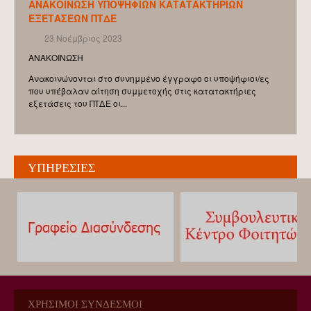
ΑΝΑΚΟΙΝΩΣΗ ΥΠΟΨΗΦΙΩΝ ΚΑΤΑΤΑΚΤΗΡΙΩΝ
ΕΞΕΤΑΣΕΩΝ ΠΤΔΕ
ΔΕΠ
23 Νοέμβριος 2023
ΜΗΤΡΩΟ ΑΞΙΟΛΟΓΗΤΩΝ
ΑΝΑΚΟΙΝΩΣΗ
ΟΜΟΤΙΜΟΙ ΚΑΘΗΓΗΤΕΣ
Ανακοινώνονται στο συνημμένο έγγραφο οι υποψήφιοι/ες
που υπέβαλαν αίτηση συμμετοχής στις κατατακτήριες
ΕΠΙΣΚΕΠΤΕΣ ΚΑΘΗΓΗΤΕΣ
εξετάσεις του ΠΤΔΕ οι...
Ε.Δι.Π.
Ε.Ε.Π.
Ε.Τ.Ε.Π
ΥΠΗΡΕΣΙΕΣ
ΔΙΟΙΚΗΤΙΚΟ ΠΡΟΣΩΠΙΚΟ
ΑΠΟΣΠΑΣΜΕΝΟΙ ΕΚΠΑΙΔΕΥΤΙΚΟΙ
Π.Δ. 407
ΕΚΤΑΚΤΟ ΠΡΟΣΩΠΙΚΟ ΜΕΣΩ ΕΣΠΑ
ΕΚΠΑΙΔΕΥΣΗ
ΧΡΗΣΙΜΟΙ ΣΥΝΔΕΣΜΟΙ
ΠΡΟΠΤΥΧΙΑΚΕΣ ΣΠΟΥΔΕΣ