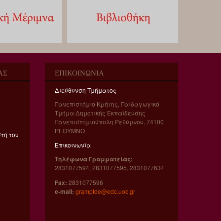
ΑΣ
ΕΠΙΚΟΙΝΩΝΊΑ
Διεύθυνση Τμήματος
Πανεπιστήμιο Κρήτης, Παιδαγωγικό
Τμήμα Δημοτικής Εκπαίδευσης
Πανεπιστημιούπολη Ρεθύμνου, 74100
ΡΕΘYΜΝΟ
στή του
Επικοινωνία
Τηλέφωνα Γραμματείας:
2831077594, 2831077595, 2831077634
Fax:
2831077596
e-mail:
gramptde@edc.uoc.gr