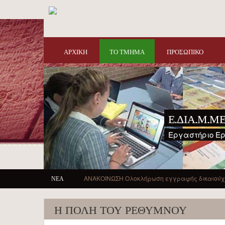
Παράκαμψη προς το κυρίως περιεχόμενο
ΑΡΧΙΚΗ
ΤΟ ΤΜΗΜΑ
ΠΡΟΣΩΠΙΚΟ
Ε.ΔΙΑ.Μ.ΜΕ
Εργαστήριο Ερ
ΝΕΑ
ΑΝΑΚΟΙΝΩΣΗ Ολοκλήρωση εγγραφής δικαιούχω
Η ΠΟΛΗ ΤΟΥ ΡΕΘΥΜΝΟΥ