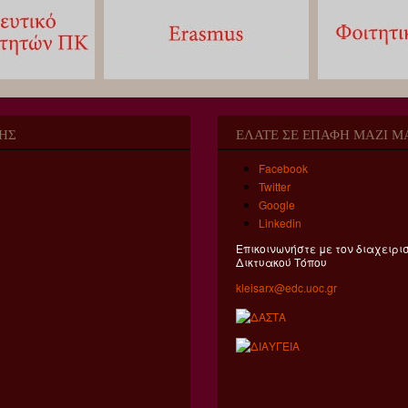
ΗΣ
ΕΛΑΤΕ ΣΕ ΕΠΑΦΗ ΜΑΖΙ Μ
Facebook
Twitter
Google
Linkedin
Επικοινωνήστε με τον διαχειρι
Δικτυακού Τόπου
kleisarx@edc.uoc.gr