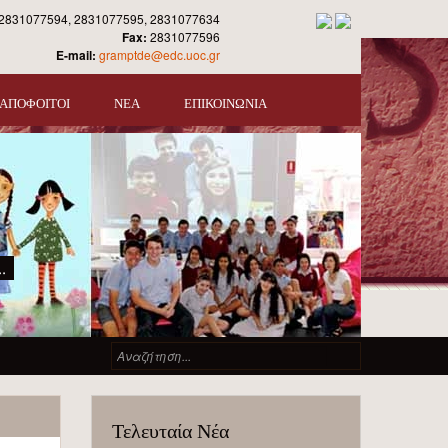
2831077594, 2831077595, 2831077634
Fax:
2831077596
E-mail:
gramptde@edc.uoc.gr
ΑΠΟΦΟΙΤΟΙ
ΝΕΑ
ΕΠΙΚΟΙΝΩΝΙΑ
.
Φόρμα αναζήτησης
Αναζήτηση
Τελευταία Νέα