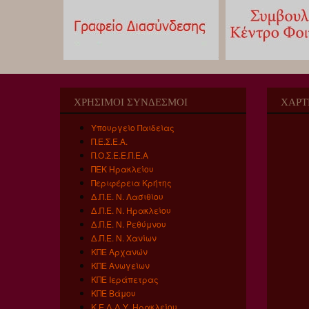
ΧΡΗΣΙΜΟΙ ΣΥΝΔΕΣΜΟΙ
ΧΑΡΤ
Υπουργείο Παιδείας
Π.Ε.Σ.Ε.Α.
Π.Ο.Σ.Ε.Ε.Π.Ε.Α
ΠΕΚ Ηρακλείου
Περιφέρεια Κρήτης
Δ.Π.Ε. Ν. Λασιθίου
Δ.Π.Ε. Ν. Ηρακλείου
Δ.Π.Ε. Ν. Ρεθύμνου
Δ.Π.Ε. Ν. Χανίων
ΚΠΕ Αρχανών
ΚΠΕ Ανωγείων
ΚΠΕ Ιεράπετρας
ΚΠΕ Βάμου
Κ.Ε.Δ.Δ.Υ. Ηρακλείου
,