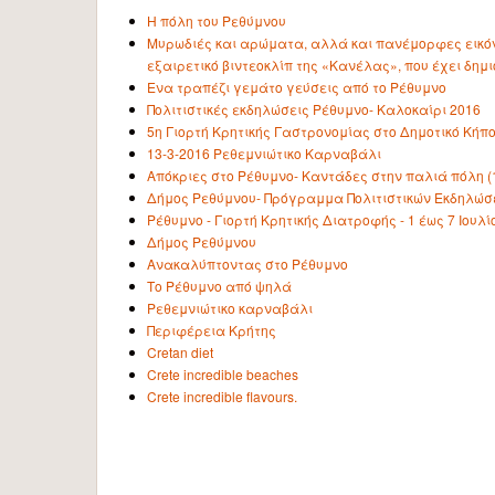
Η πόλη του Ρεθύμνου
Μυρωδιές και αρώματα, αλλά και πανέμορφες εικόν
εξαιρετικό βιντεοκλίπ της «Κανέλας», που έχει δη
Ενα τραπέζι γεμάτο γεύσεις από το Ρέθυμνο
Πολιτιστικές εκδηλώσεις Ρέθυμνο- Καλοκαίρι 2016
5η Γιορτή Κρητικής Γαστρονομίας στο Δημοτικό Κήπο 
13-3-2016 Ρεθεμνιώτικο Καρναβάλι
Απόκριες στο Ρέθυμνο- Καντάδες στην παλιά πόλη (1
Δήμος Ρεθύμνου- Πρόγραμμα Πολιτιστικών Εκδηλώσε
Ρέθυμνο - Γιορτή Κρητικής Διατροφής - 1 έως 7 Ιουλί
Δήμος Ρεθύμνου
Ανακαλύπτοντας στο Ρέθυμνο
Tο Ρέθυμνο από ψηλά
Ρεθεμνιώτικο καρναβάλι
Περιφέρεια Κρήτης
Cretan diet
Crete incredible beaches
Crete incredible flavours.