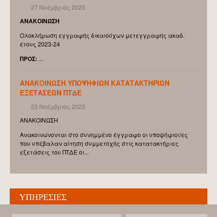
27 Νοέμβριος 2023
ΔΕΠ
ΑΝΑΚΟΙΝΩΣΗ
ΜΗΤΡΩΟ ΑΞΙΟΛΟΓΗΤΩΝ
Ολοκλήρωση εγγραφής δικαιούχων μετεγγραφής ακαδ.
έτους 2023-24
ΟΜΟΤΙΜΟΙ ΚΑΘΗΓΗΤΕΣ
ΠΡΟΣ
:
...
ΕΠΙΣΚΕΠΤΕΣ ΚΑΘΗΓΗΤΕΣ
Ε.Δι.Π.
ΑΝΑΚΟΙΝΩΣΗ ΥΠΟΨΗΦΙΩΝ ΚΑΤΑΤΑΚΤΗΡΙΩΝ
ΕΞΕΤΑΣΕΩΝ ΠΤΔΕ
Ε.Ε.Π.
23 Νοέμβριος 2023
Ε.Τ.Ε.Π
ΑΝΑΚΟΙΝΩΣΗ
ΔΙΟΙΚΗΤΙΚΟ ΠΡΟΣΩΠΙΚΟ
Ανακοινώνονται στο συνημμένο έγγραφο οι υποψήφιοι/ες
που υπέβαλαν αίτηση συμμετοχής στις κατατακτήριες
ΑΠΟΣΠΑΣΜΕΝΟΙ ΕΚΠΑΙΔΕΥΤΙΚΟΙ
εξετάσεις του ΠΤΔΕ οι...
Π.Δ. 407
ΕΚΤΑΚΤΟ ΠΡΟΣΩΠΙΚΟ ΜΕΣΩ ΕΣΠΑ
ΥΠΗΡΕΣΙΕΣ
ΕΚΠΑΙΔΕΥΣΗ
ΠΡΟΠΤΥΧΙΑΚΕΣ ΣΠΟΥΔΕΣ