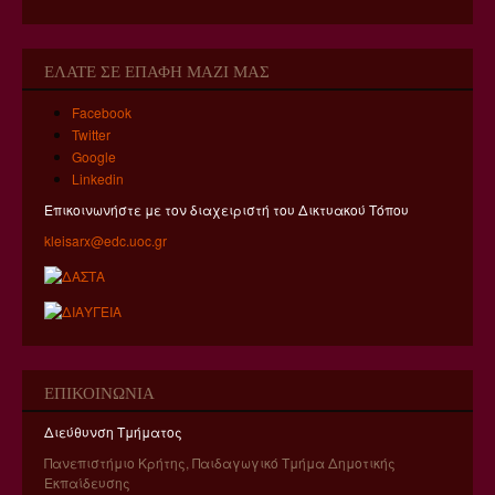
Ηλεκτρονική Υποστήριξη Μαθημάτων του Ε.Δ.Θ.Ε.
ΕΛΑΤΕ ΣΕ ΕΠΑΦΗ ΜΑΖΙ ΜΑΣ
ΔΙΑΔΙΚΤΥΑΚΟ ΥΛΙΚΟ Α' ΤΟΜΕΑ
ΔΙΑΔΙΚΤΥΑΚΟ ΥΛΙΚΟ Β' ΤΟΜΕΑ
Facebook
Twitter
ΔΙΑΔΙΚΤΥΑΚΟ ΥΛΙΚΟ Γ' ΤΟΜΕΑ
Google
Linkedin
ΔΙΑΔΙΚΤΥΑΚΟ ΥΛΙΚΟ Δ' ΤΟΜΕΑ
Επικοινωνήστε με τον διαχειριστή του Δικτυακού Τόπου
ΣΥΝΕΡΓΑΣΙΑ ΜΕ ΕΚΠΑΙΔΕΥΤΙΚΗ ΚΟΙΝΟΤΗΤΑ
kleisarx@edc.uoc.gr
ΔΙΕΥΡΥΜΕΝΗ ΠΡΑΚΤΙΚΗ ΆΣΚΗΣΗ ΣΤΗΝ ΥΠΟΣΤΗΡΙΞΗ
ΕΥΑΛΩΤΩΝ ΟΜΑΔΩΝ
ΔΙΔΑΣΚΑΛΕΙΟ
ΚΑΤΑΤΑΚΤΗΡΙΕΣ ΕΞΕΤΑΣΕΙΣ
ΕΠΙΚΟΙΝΩΝΊΑ
ΕΡΓΑΣΤΗΡΙΑ
Διεύθυνση Τμήματος
ΚΕΝΤΡΟ ΜΕΛΕΤΗΣ ΚΑΙ EΡΕΥΝΑΣ ΤΗΣ ΙΣΤΟΡΙΑΣ ΤΗΣ
ΕΚΠΑΙΔΕΥΣΗΣ ΚΑΙ ΤΟΥ ΔΙΔΑΣΚΑΛΙΚΟΥ
Πανεπιστήμιο Κρήτης, Παιδαγωγικό Τμήμα Δημοτικής
ΕΠΑΓΓΕΛΜΑΤΟΣ
Εκπαίδευσης