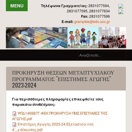
Παράκαμψη προς το κυρίως περιεχόμενο
Τηλέφωνα Γραμματείας:
2831077594,
2831077595, 2831077634
Fax:
2831077596
ΑΡΧΙΚΗ
E-mail:
gramptde@edc.uoc.gr
ΤΟ ΤΜΗΜΑ
ΙΣΤΟΡΙΚΟ
Φόρμα αναζήτησης
Αν
ΟΡΓΑΝΩΣΗ - ΔΙΟΙΚΗΣΗ
ΠΡΟΕΔΡΟΣ
ΠΡΟΚΗΡΥΞΗ ΘΕΣΕΩΝ ΜΕΤΑΠΤΥΧΙΑΚΟΥ
ΤΟΜΕΙΣ
ΠΡΟΓΡΑΜΜΑΤΟΣ "ΕΠΙΣΤΉΜΕΣ ΑΓΩΓΉΣ"
2023-2024
ΠΡΟΣΩΠΙΚΟ ΤΟΜΕΩΝ
ΓΡΑΜΜΑΤΕΙΑ
Για περισσότερες πληροφορίες επικεφθείτε τους
παρακάτω συνδέσμους:
ΕΝΤΥΠΑ
ΨΠΔ1469Β7Γ-ΦΕΚ ΠΡΟΚΗΡΥΞΗ ΠΜΣ ΕΠΙΣΤΗΜΕΣ ΤΗΣ
ΕΓΓΡΑΦΕΣ ΦΟΙΤΗΤΩΝ
ΑΓΩΓΗΣ.pdf
ΕΠΙΤΡΟΠΕΣ
Επιστήμες Αγωγής 2023-24 Εξεταστέα ύλη
Α΄_ειδίκευσης.pdf