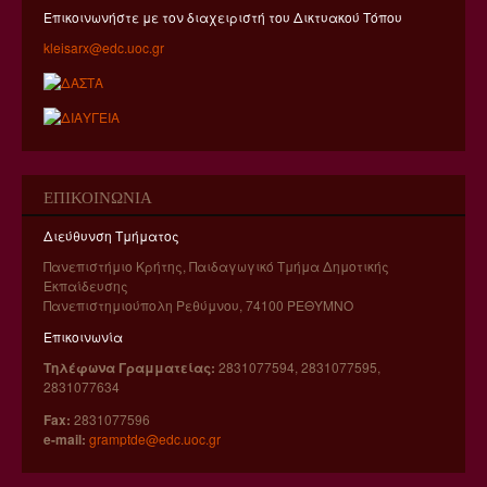
Επικοινωνήστε με τον διαχειριστή του Δικτυακού Τόπου
ΕΡΓΑΣΤΗΡΙΟ ΨΥΧΟΛΟΓΙΑΣ ΚΑΙ ΕΙΔΙΚΗΣ ΑΓΩΓΗΣ
kleisarx@edc.uoc.gr
ΕΡΓΑΣΤΗΡΙΟ ΠΡΟΗΓΜΕΝΩΝ ΜΑΘΗΣΙΑΚΩΝ
ΤΕΧΝΟΛΟΓΙΩΝ ΣΤΗΝ ΔΙΑ ΒΙΟΥ ΚΑΙ ΕΞ ΑΠΟΣΤΑΣΕΩΣ
ΕΚΠΑΙΔΕΥΣΗ (Ε.ΔΙ.Β.Ε.Α)
ΕΡΓΑΣΤΗΡΙΟ ΔΙΔΑΚΤΙΚΗΣ ΘΕΤΙΚΩΝ ΕΠΙΣΤΗΜΩΝ
(ΕΔΘΕ)
ΕΡΓΑΣΤΗΡΙΟ ΔΙΑΠΟΛΙΤΙΣΜΙΚΩΝ ΚΑΙ
ΕΠΙΚΟΙΝΩΝΊΑ
ΜΕΤΑΝΑΣΤΕΥΤΙΚΩΝ ΜΕΛΕΤΩΝ (Ε.ΔΙΑ.Μ.ΜΕ.)
Διεύθυνση Τμήματος
ΕΡΓΑΣΤΗΡΙΟ ΜΕΛΕΤΗΣ ΓΛΩΣΣΑΣ & ΛΟΓΟΤΕΧΝΙΑΣ
ΣΤΗΝ ΕΚΠΑΙΔΕΥΣΗ
Πανεπιστήμιο Κρήτης, Παιδαγωγικό Τμήμα Δημοτικής
Εκπαίδευσης
ΕΡΓΑΣΤΗΡΙΟ ΟΠΤΙΚΟΑΚΟΥΣΤΙΚΩΝ ΜΕΣΩΝ
Πανεπιστημιούπολη Ρεθύμνου, 74100 ΡΕΘYΜΝΟ
Επικοινωνία
ΕΡΕΥΝΑ
Τηλέφωνα Γραμματείας:
2831077594, 2831077595,
2831077634
ΕΡΕΥΝΗΤΙΚΑ ΠΡΟΓΡΑΜΜΑΤΑ
Fax:
2831077596
ΣΥΝΕΡΓΑΣΙΕΣ - ΧΡΗΣΙΜΟΙ ΣΥΝΔΕΣΜΟΙ
e-mail:
gramptde@edc.uoc.gr
ΕΠΙΤΕΥΜΑΤΑ