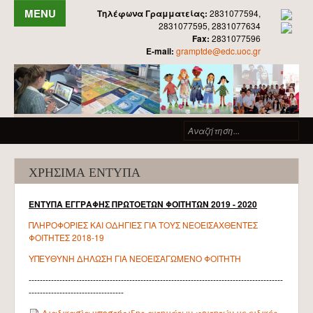
Παράκαμψη προς το κυρίως περιεχόμενο
Τηλέφωνα Γραμματείας:
2831077594,
2831077595, 2831077634
Fax:
2831077596
ΑΡΧΙΚΗ
E-mail:
gramptde@edc.uoc.gr
ΤΟ ΤΜΗΜΑ
ΙΣΤΟΡΙΚΟ
Φόρμα αναζήτησης
Αν
ΟΡΓΑΝΩΣΗ - ΔΙΟΙΚΗΣΗ
ΠΡΟΕΔΡΟΣ
ΧΡΗΣΙΜΑ ΕΝΤΥΠΑ
ΤΟΜΕΙΣ
ΠΡΟΣΩΠΙΚΟ ΤΟΜΕΩΝ
ΕΝΤΥΠΑ ΕΓΓΡΑΦΗΣ ΠΡΩΤΟΕΤΩΝ ΦΟΙΤΗΤΩΝ 2019 - 2020
ΠΛΗΡΟΦΟΡΙΕΣ ΚΑΙ ΟΔΗΓΙΕΣ ΓΙΑ ΤΟΥΣ ΝΕΟΕΙΣΑΧΘΕΝΤΕΣ
ΓΡΑΜΜΑΤΕΙΑ
ΦΟΙΤΗΤΕΣ 2018-19
ΕΝΤΥΠΑ
ΥΠΕΥΘΥΝΗ ΔΗΛΩΣΗ ΓΙΑ ΝΕΟΕΙΣΑΓΩΜΕΝΟ ΦΟΙΤΗΤΗ
ΕΓΓΡΑΦΕΣ ΦΟΙΤΗΤΩΝ
-------------------------------------------------------------------------------------------
----------------------------------
ΕΠΙΤΡΟΠΕΣ
Διαδικασία υποστήριξης αιτημάτων φοιτητών με ειδικές