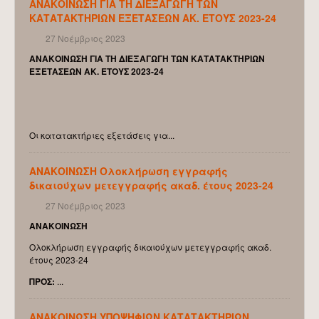
ΑΝΑΚΟΙΝΩΣΗ ΓΙΑ ΤΗ ΔΙΕΞΑΓΩΓΗ ΤΩΝ
ΚΑΤΑΤΑΚΤΗΡΙΩΝ ΕΞΕΤΑΣΕΩΝ ΑΚ. ΕΤΟΥΣ 2023-24
ΔΕΠ
27 Νοέμβριος 2023
ΜΗΤΡΩΟ ΑΞΙΟΛΟΓΗΤΩΝ
ΑΝΑΚΟΙΝΩΣΗ ΓΙΑ ΤΗ ΔΙΕΞΑΓΩΓΗ ΤΩΝ ΚΑΤΑΤΑΚΤΗΡΙΩΝ
ΟΜΟΤΙΜΟΙ ΚΑΘΗΓΗΤΕΣ
ΕΞΕΤΑΣΕΩΝ ΑΚ. ΕΤΟΥΣ 2023-24
ΕΠΙΣΚΕΠΤΕΣ ΚΑΘΗΓΗΤΕΣ
Ε.Δι.Π.
Οι κατατακτήριες εξετάσεις για...
Ε.Ε.Π.
Ε.Τ.Ε.Π
ΑΝΑΚΟΙΝΩΣΗ Ολοκλήρωση εγγραφής
δικαιούχων μετεγγραφής ακαδ. έτους 2023-24
ΔΙΟΙΚΗΤΙΚΟ ΠΡΟΣΩΠΙΚΟ
27 Νοέμβριος 2023
ΑΠΟΣΠΑΣΜΕΝΟΙ ΕΚΠΑΙΔΕΥΤΙΚΟΙ
ΑΝΑΚΟΙΝΩΣΗ
Π.Δ. 407
Ολοκλήρωση εγγραφής δικαιούχων μετεγγραφής ακαδ.
ΕΚΤΑΚΤΟ ΠΡΟΣΩΠΙΚΟ ΜΕΣΩ ΕΣΠΑ
έτους 2023-24
ΠΡΟΣ
:
...
ΕΚΠΑΙΔΕΥΣΗ
ΑΝΑΚΟΙΝΩΣΗ ΥΠΟΨΗΦΙΩΝ ΚΑΤΑΤΑΚΤΗΡΙΩΝ
ΠΡΟΠΤΥΧΙΑΚΕΣ ΣΠΟΥΔΕΣ