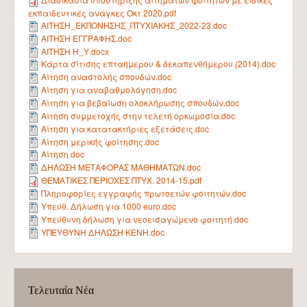
ΣΥΝΕΛΕΥΣΕΙΣ
εκπαιδευτικές ανάγκες Οκτ 2020.pdf
ΑΙΤΗΣΗ_ΕΚΠΟΝΗΣΗΣ_ΠΤΥΧΙΑΚΗΣ_2022-23.doc
ΕΚΛΟΓΕΣ ΔΕΠ
ΑΙΤΗΣΗ ΕΓΓΡΑΦΗΣ.doc
ΧΩΡΟΙ - ΕΓΚΑΤΑΣΤΑΣΕΙΣ - ΥΠΟΔΟΜΕΣ
ΑΙΤΗΣΗ Η_Υ.docx
Κάρτα σίτισης επταήμερου & δεκαπενθήμερου (2014).doc
Η ΖΩΗ ΣΤΟ ΠΤΔΕ
Αίτηση αναστολής σπουδών.doc
Αίτηση για αναβαθμολόγηση.doc
ΔΡΑΣΤΗΡΙΟΤΗΤΕΣ ΣΤΟ ΠΚ
Αίτηση για βεβαίωση ολοκλήρωσης σπουδών.doc
Αίτηση συμμετοχής στην τελετή ορκωμοσία.doc
ΦΟΙΤΗΤΙΚΟΙ ΣΥΛΛΟΓΟΙ
Αίτηση για κατατακτήριες εξετάσεις.doc
ΣΥΛΛΟΓΟΣ ΠΡΟΠΤΥΧΙΑΚΩΝ ΦΟΙΤΗΤΩΝ
Αίτηση μερικής φοίτησης.doc
Αίτηση.doc
ΣΥΛΛΟΓΟΣ ΜΕΤΑΠΤΥΧΙΑΚΩΝ ΦΟΙΤΗΤΩΝ
ΔΗΛΩΣΗ ΜΕΤΑΦΟΡΑΣ ΜΑΘΗΜΑΤΩΝ.doc
ΘΕΜΑΤΙΚΕΣ ΠΕΡΙΟΧΕΣ ΠΤΥΧ. 2014-15.pdf
ΠΟΛΙΤΙΣΤΙΚΕΣ ΟΜΑΔΕΣ
Πληροφορίες εγγραφής πρωτοετών φοιτητών.doc
Η ΠΟΛΗ ΤΟΥ ΡΕΘΥΜΝΟΥ
Υπεύθ. Δήλωση για 1000 euro.doc
Υπεύθυνη δήλωση για νεοεισαγώμενο φοιτητή.doc
ΠΡΟΣΒΑΣΗ - ΜΕΤΑΚΙΝΗΣΗ
ΥΠΕΥΘΥΝΗ ΔΗΛΩΣΗ ΚΕΝΗ.doc
ΈΚΘΕΣΗ ΕΞΩΤΕΡΙΚΗΣ ΑΞΙΟΛΟΓΗΣΗΣ ΠΤΔΕ 2013
ΠΟΛΙΤΙΚΗ ΠΟΙΟΤΗΤΑΣ ΤΟΥ Π.Τ.Δ.Ε
Τελευταία Νέα
ΠΡΟΣΩΠΙΚΟ